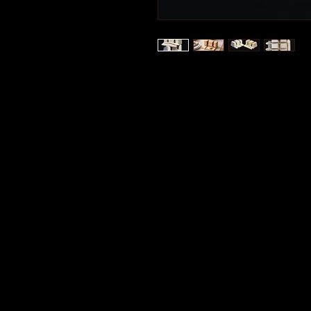
Apportez une touche d’élégance et 
porte-couverts en bois massif
, en
sublimer vos repas du quotidien
couverts permettent de disposer
tout en structurant votre dressage.
Chaque porte-couvert est façonné 
une
création unique
aux nuances et
Chaque pièce est signée
, garantis
authentique.
👉
Trois variantes sont proposées