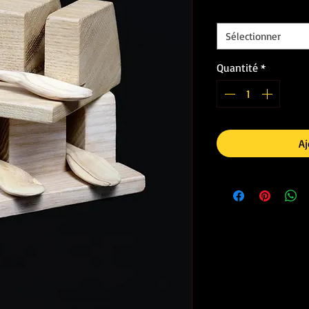
Essence de bois
*
Sélectionner
Quantité
*
Aj